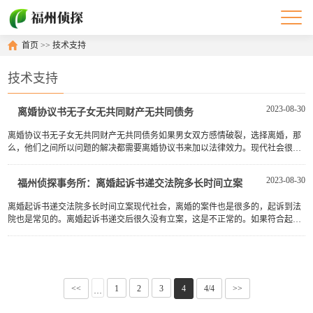
首页
>>
技术支持
技术支持
2023-08-30
离婚协议书无子女无共同财产无共同债务
离婚协议书无子女无共同财产无共同债务如果男女双方感情破裂，选择离婚，那
么，他们之间所以问题的解决都需要离婚协议书来加以法律效力。现代社会很多
人会签婚前协议或者财产公证，导致没有共同财产，只有子女的抚养···
2023-08-30
福州侦探事务所：离婚起诉书递交法院多长时间立案
离婚起诉书递交法院多长时间立案现代社会，离婚的案件也是很多的，起诉到法
院也是常见的。离婚起诉书递交后很久没有立案，这是不正常的。如果符合起诉
条件，法院就应当立案，立案后开庭可能因为案子太多让往后排。如···
<<
1
2
3
4
4/4
>>
···