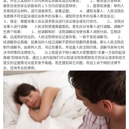
案，并在立案后的５日内将诉讼状副本送达给被告； ２、被告提交答辩状：
被告在收到诉讼状副本的１５日内应提出答辩状； ３、庭审前准备：审判人
员审阅诉讼材料，进行调查研究，收集证据； ４、通知当事人：人民法院应
当更换不符合起诉或应诉条件的当事人，通知符合条件的当事人参加诉讼；
５、保全：根据当事人诉讼请求依法进行诉讼保全或先行给付。 三、法院对
当事人进行调解 人民法院受理离婚案后，首先应对当事人进行调解。调解产
生两个结果： １、经调解和好：法院调解应当使当事人消除分歧，互相谅
解，达成和好协议的，人民法院将协议记录存卷，一般不发给调解书。 ２、
经调解协议离婚：如果当时人经过调解不愿和好但都同意离婚，那么人民法院应
制作调解书，由审判人员、书记员署名，并加盖人民法院印章。调解书具有与判
决书同等的法律效力。 以上就是诉宁网小编为大家整理的“夫妻一方如何起诉
离婚”的相关内容，通过上述内容我们可以知道法院依照原告方的诉讼请求和双方
提交的证据情况对是否准予离婚。若还遇到其它问题，欢迎上诉宁网的法律平
台，咨询专业的律师。