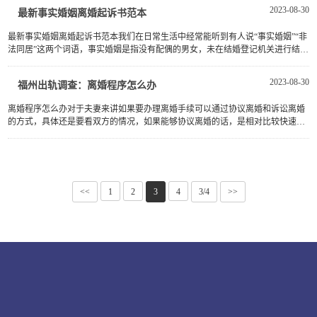
2023-08-30
最新事实婚姻离婚起诉书范本
最新事实婚姻离婚起诉书范本我们在日常生活中经常能听到有人说“事实婚姻”“非
法同居”这两个词语，事实婚姻是指没有配偶的男女，未在结婚登记机关进行结婚
登记而以夫妻名义共同生活。那么事实婚姻离婚程序是怎样的···
2023-08-30
福州出轨调查：离婚程序怎么办
离婚程序怎么办对于夫妻来讲如果要办理离婚手续可以通过协议离婚和诉讼离婚
的方式，具体还是要看双方的情况，如果能够协议离婚的话，是相对比较快速
的，也能节省不少的时间，那么离婚程序怎么办？下面诉宁网小编为大···
<<
1
2
3
4
3/4
>>