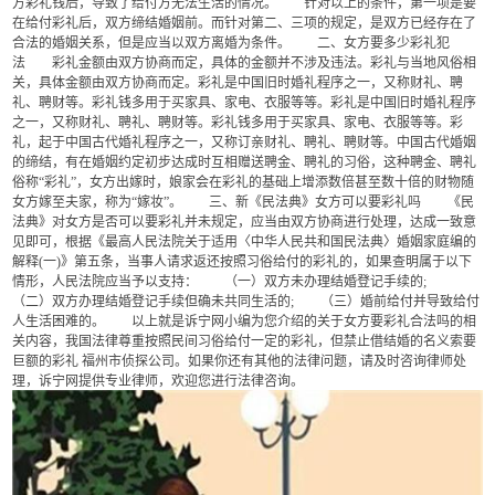
方彩礼钱后，导致了给付方无法生活的情况。 针对以上的条件，第一项是要
在给付彩礼后，双方缔结婚姻前。而针对第二、三项的规定，是双方已经存在了
合法的婚姻关系，但是应当以双方离婚为条件。 二、女方要多少彩礼犯
法 彩礼金额由双方协商而定，具体的金额并不涉及违法。彩礼与当地风俗相
关，具体金额由双方协商而定。彩礼是中国旧时婚礼程序之一，又称财礼、聘
礼、聘财等。彩礼钱多用于买家具、家电、衣服等等。彩礼是中国旧时婚礼程序
之一，又称财礼、聘礼、聘财等。彩礼钱多用于买家具、家电、衣服等等。彩
礼，起于中国古代婚礼程序之一，又称订亲财礼、聘礼、聘财等。中国古代婚姻
的缔结，有在婚姻约定初步达成时互相赠送聘金、聘礼的习俗，这种聘金、聘礼
俗称“彩礼”，女方出嫁时，娘家会在彩礼的基础上增添数倍甚至数十倍的财物随
女方嫁至夫家，称为“嫁妆”。 三、新《民法典》女方可以要彩礼吗 《民
法典》对女方是否可以要彩礼并未规定，应当由双方协商进行处理，达成一致意
见即可，根据《最高人民法院关于适用〈中华人民共和国民法典〉婚姻家庭编的
解释(一)》第五条，当事人请求返还按照习俗给付的彩礼的，如果查明属于以下
情形，人民法院应当予以支持： （一）双方未办理结婚登记手续的;
（二）双方办理结婚登记手续但确未共同生活的; （三）婚前给付并导致给付
人生活困难的。 以上就是诉宁网小编为您介绍的关于女方要彩礼合法吗的相
关内容，我国法律尊重按照民间习俗给付一定的彩礼，但禁止借结婚的名义索要
巨额的彩礼 福州市侦探公司。如果你还有其他的法律问题，请及时咨询律师处
理，诉宁网提供专业律师，欢迎您进行法律咨询。