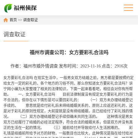
首页
>>
调查取证
调查取证
福州市调查公司：女方要彩礼合法吗
作者：福州市婚外情调查
发布时间：2023-11-16
点击：2916次
女方要彩礼合法吗 在现实生活中，一般男女双方结婚之前，男方都是要按照约定
给女方一定的彩礼的，各个地方的习俗不同，那么你知道女方要彩礼合法吗？诉
宁网小编为大家整理了相关的法律知识，下面一起来看看吧，相信会对你有所帮
助。 一、女方要彩礼合法吗 目前法律制度没有规定女方要彩礼的行为是
不合法的，但存在以下情形是可以要回彩礼的： （一）双方未办理结婚登记
手续的。 意思就是给付彩礼后未缔结婚姻关系的，原则上应返还彩礼的，这
是对于彩礼的原则性规定，大前提就是没有缔结婚姻，且已经给付了彩礼钱的情
况。 （二）双方办理结婚登记手续但确未共同生活的。 这种情况是男女
双方已经履行了结婚的必经法定程序，符合合法的婚姻关系，但是双方并没有真
正的生活在一起的情况。 （三）婚前给付并导致给付人生活困难的。 彩
礼钱是结婚前所给予对方的财物，一般数目也比较大，此种情况是指在给付给对